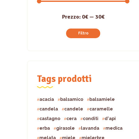
Prezzo:
0€
—
30€
Filtro
Tags prodotti
acacia
balsamico
balsamiele
candela
candele
caramelle
castagno
cera
conditi
d'api
erba
girasole
lavanda
medica
melata
miele
mielerbre